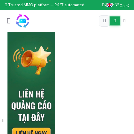
EN
Trusted MMO platform — 24/7 automated
|
|
Coin