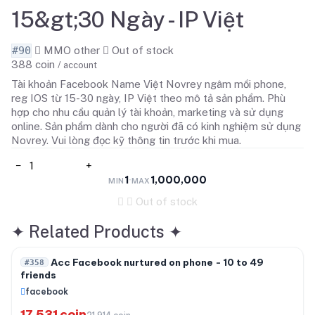
15&gt;30 Ngày - IP Việt
#90
MMO other
Out of stock
388
coin
/ account
Tài khoản Facebook Name Việt Novrey ngâm mồi phone,
reg IOS từ 15-30 ngày, IP Việt theo mô tả sản phẩm. Phù
hợp cho nhu cầu quản lý tài khoản, marketing và sử dụng
online. Sản phẩm dành cho người đã có kinh nghiệm sử dụng
Novrey. Vui lòng đọc kỹ thông tin trước khi mua.
−
+
1
1,000,000
·
MIN
MAX
Out of stock
✦
Related Products
✦
-20%
Acc Facebook nurtured on phone - 10 to 49
#358
friends
facebook
17.531 coin