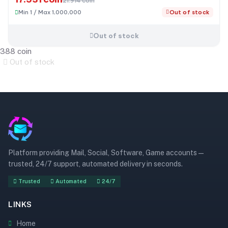
21.914 coin
Min 1 / Max 1,000,000
Out of stock
Out of stock
388 coin
Out of stock
Platform providing Mail, Social, Software, Game accounts —
trusted, 24/7 support, automated delivery in seconds.
Trusted
Automated
24/7
LINKS
Home