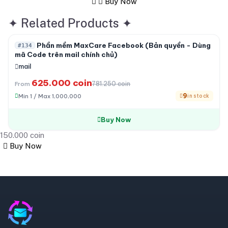
Buy Now
✦
Related Products
✦
-20%
Phần mềm MaxCare Facebook (Bản quyền - Dùng
#134
mã Code trên mail chính chủ)
mail
625.000 coin
781.250 coin
From
9
Min 1 / Max 1,000,000
in stock
Buy Now
150.000 coin
Buy Now