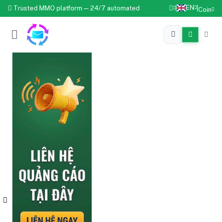
EN
Trusted MMO platform — 24/7 automated
|
|
Coin