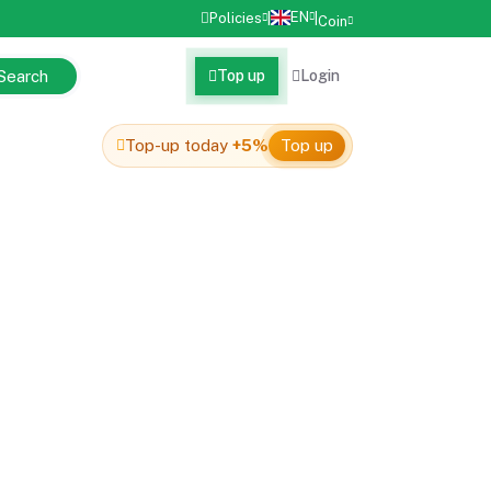
EN
Policies
|
|
Coin
Search
Top up
Login
Top-up today
+5%
Top up