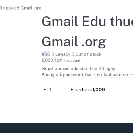
0 ngày có Gmail .org
Gmail Edu thu
Gmail .org
#56
Legacy
Out of stock
2.000
coin
/ account
Gmail domain edu cho thuê 30 ngày
Không đổi password, bán trên taphoammo -> 
−
+
1
1,000
·
MIN
MAX