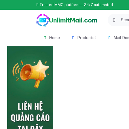
Trusted MMO platform — 24/7 automated
UnlimitMail.com
Home
Products
Mail Do