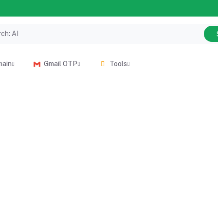
main
Gmail OTP
Tools