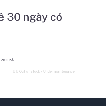
ê 30 ngày có
ban nick
Out of stock / Under maintenance