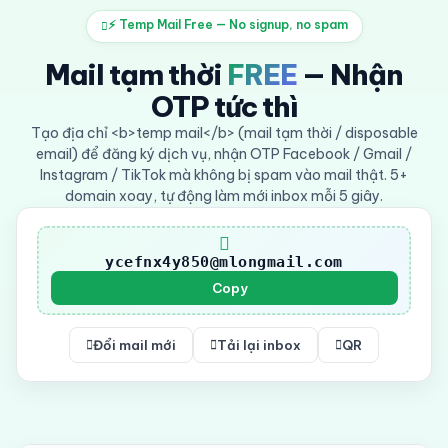
⚡ Temp Mail Free — No signup, no spam
Mail tạm thời
FREE
— Nhận
OTP tức thì
Tạo địa chỉ <b>temp mail</b> (mail tạm thời / disposable
email) để đăng ký dịch vụ, nhận OTP Facebook / Gmail /
Instagram / TikTok mà không bị spam vào mail thật. 5+
domain xoay, tự động làm mới inbox mỗi 5 giây.
ycefnx4y850@mlongmail.com
Copy
Đổi mail mới
Tải lại inbox
QR