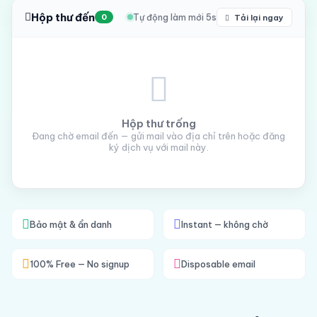
Hộp thư đến
Tự động làm mới 5s
Tải lại ngay
0
Hộp thư trống
Đang chờ email đến — gửi mail vào địa chỉ trên hoặc đăng
ký dịch vụ với mail này.
Bảo mật & ẩn danh
Instant — không chờ
100% Free — No signup
Disposable email