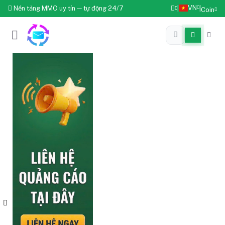
VN
Nền tảng MMO uy tín — tự động 24/7
|
|
Coin